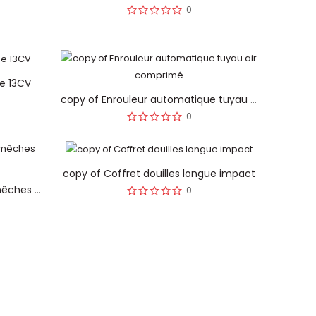
0
e 13CV
copy of Enrouleur automatique tuyau air comprimé
0
copy of Coffret douilles longue impact
copy of Coffret de forets et mêches universels
0