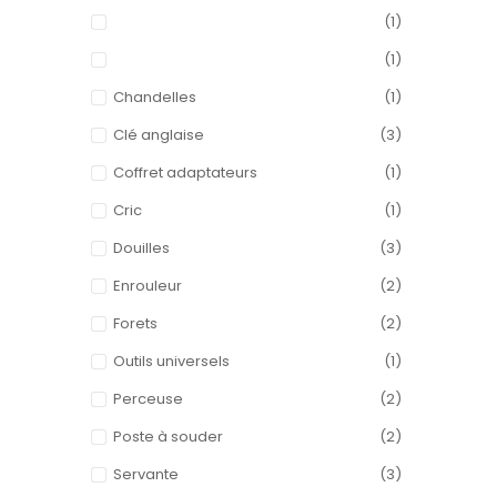
(1)
(1)
Chandelles
(1)
Clé anglaise
(3)
Coffret adaptateurs
(1)
Cric
(1)
Douilles
(3)
Enrouleur
(2)
Forets
(2)
Outils universels
(1)
Perceuse
(2)
Poste à souder
(2)
Servante
(3)