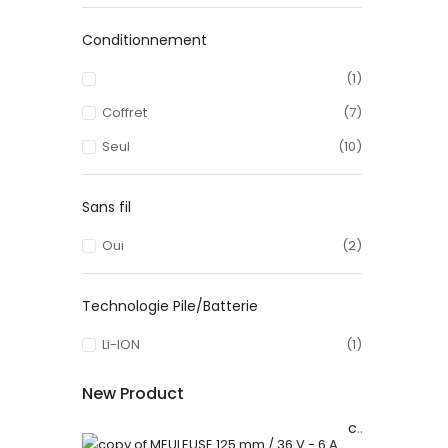
Conditionnement
(1)
Coffret
(7)
Seul
(10)
Sans fil
Oui
(2)
Technologie Pile/Batterie
Li-ION
(1)
New Product
copy of MEULEUSE 125 mm / 36 V - 6 A