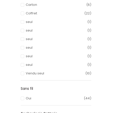
Carton
(6)
Coffret
(22)
seul
(1)
seul
(1)
seul
(1)
seul
(1)
seul
(1)
seul
(1)
Vendu seul
(10)
Sans fil
Oui
(44)