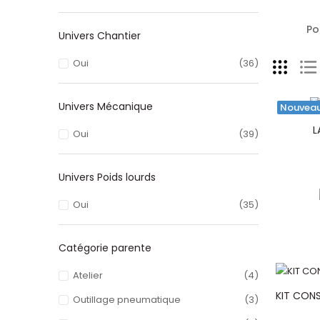
Po
Univers Chantier
Oui
(36)
Univers Mécanique
Nouvea
L
Oui
(39)
Univers Poids lourds
Oui
(35)
Catégorie parente
Atelier
(4)
KIT CON
Outillage pneumatique
(3)