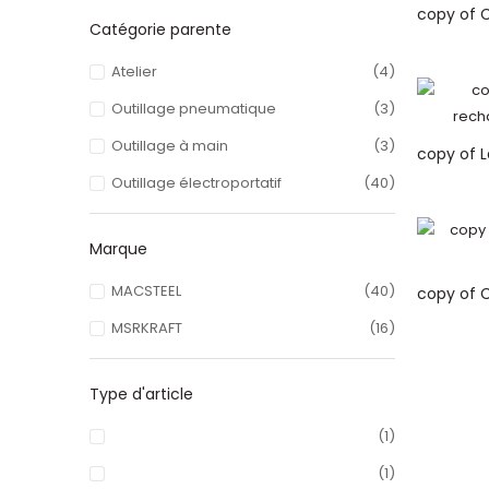
Catégorie parente
Atelier
(4)
Outillage pneumatique
(3)
Outillage à main
(3)
Outillage électroportatif
(40)
Marque
MACSTEEL
(40)
MSRKRAFT
(16)
Type d'article
(1)
(1)