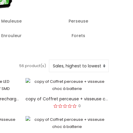
Meuleuse
Perseuse
Enrouleur
Forets
56 product(s)
copy of Lampe baladeuse LED rechargeable 7W COB + 3W SMD
copy of Coffret perceuse + visseuse choc à batterie
0