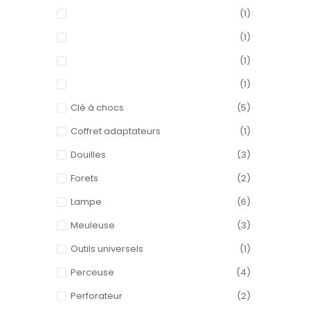
(1)
(1)
(1)
(1)
Clé à chocs
(5)
Coffret adaptateurs
(1)
Douilles
(3)
Forets
(2)
Lampe
(6)
Meuleuse
(3)
Outils universels
(1)
Perceuse
(4)
Perforateur
(2)