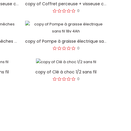
copy of Coffret perceuse + visseuse choc à batterie
copy of Coffret perceuse + visseuse choc à batterie
0
copy of Coffret de forets et mêches universels
copy of Pompe à graisse électrique sans fil 18v 4Ah
0
s fil
copy of Clé à choc 1/2 sans fil
0