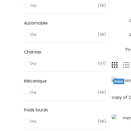
Oui
(36)
Automobile
Oui
(39)
Po
Chantier
Oui
(37)
Mécanique
New
Oui
(40)
Poids lourds
Oui
(36)